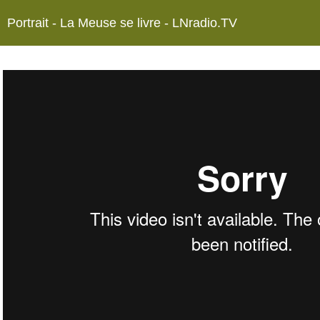
Portrait - La Meuse se livre - LNradio.TV