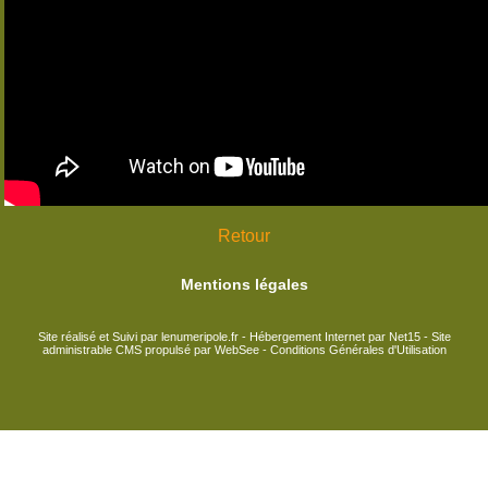
Retour
Mentions légales
Site réalisé et Suivi par lenumeripole.fr
-
Hébergement Internet par Net15
-
Site
administrable CMS propulsé par WebSee
-
Conditions Générales d'Utilisation