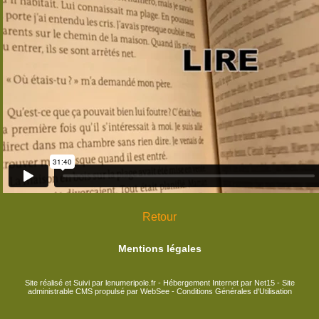
Retour
Mentions légales
Site réalisé et Suivi par lenumeripole.fr
-
Hébergement Internet par Net15
-
Site
administrable CMS propulsé par WebSee
-
Conditions Générales d'Utilisation